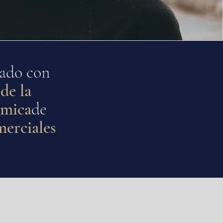
iado con
de la
omica
de
merciales