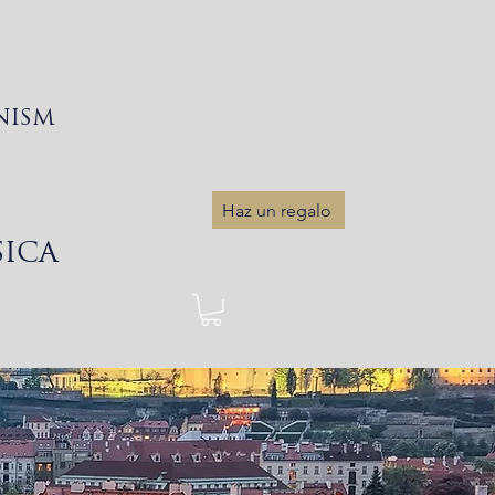
NISM
Haz un regalo
SICA
Sobre
More...
Iniciar sesión