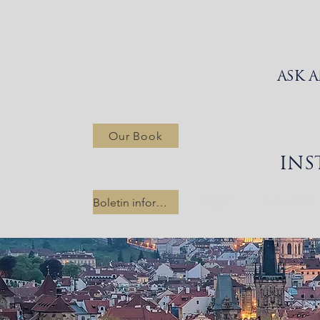
ASK 
Our Book
INS
Hogar
New Link
Boletin informativo