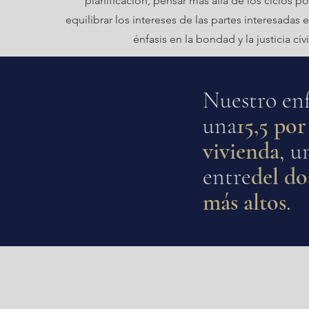
planificación, pensar más allá de los ciclos pol
equilibrar los intereses de las partes interesadas 
énfasis en la bondad y la justicia cív
Nuestro enf
una
15,5 por
vivienda
, 
entre
del do
más altos
.