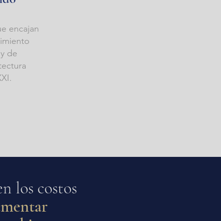
ue encajan
dimiento
 y de
tectura
XI.
en los costos
umentar