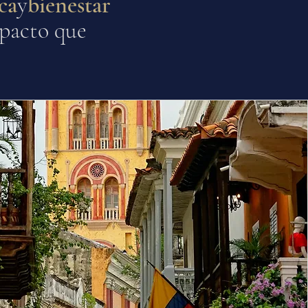
ca
y
bienestar
mpacto que