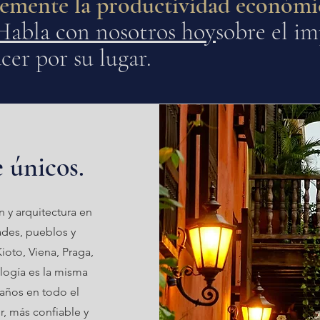
lemente la productividad económi
Habla con nosotros hoy
sobre el i
er por su lugar.
 únicos.
n y arquitectura en
ades, pueblos y
oto, Viena, Praga,
ología es la misma
 años en todo el
r, más confiable y