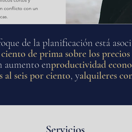
íticos cortos y
en conflicto con un
icas.
oque de la planificación está asoc
 ciento de prima sobre los precios 
un aumento en
productividad econ
s al seis por ciento
, y
alquileres co
Servicios