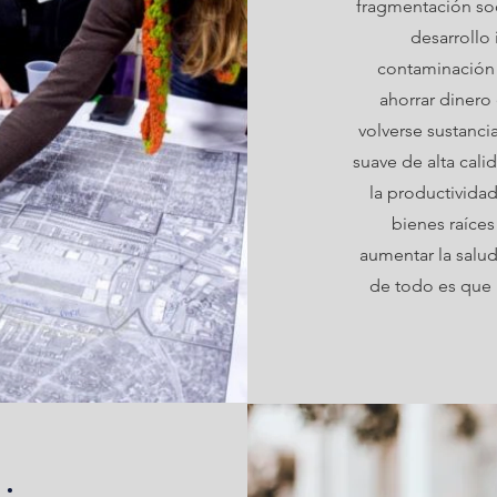
fragmentación soc
desarrollo
contaminación 
ahorrar dinero 
volverse sustanci
suave de alta cal
la productivida
bienes raíces 
aumentar la salud
de todo es que 