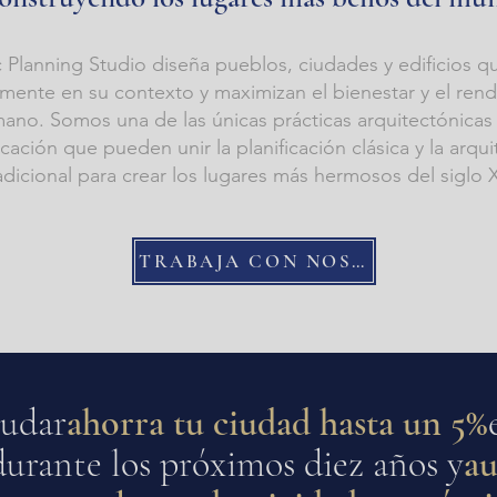
c Planning Studio diseña pueblos, ciudades y edificios q
lmente en su contexto y maximizan el bienestar y el ren
ano. Somos una de las únicas prácticas arquitectónicas
icación que pueden unir la planificación clásica y la arqui
adicional para crear los lugares más hermosos del siglo X
TRABAJA CON NOSOTROS
udar
ahorra tu ciudad hasta un 5%
durante los próximos diez años y
a