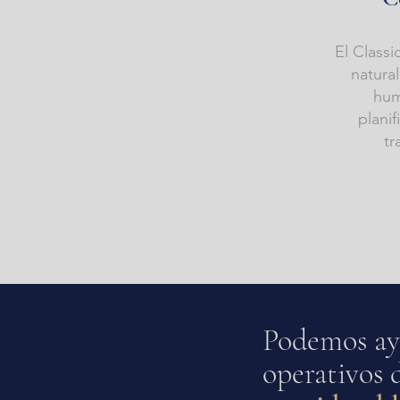
El Classi
natura
hum
planif
tr
Podemos ay
operativos 