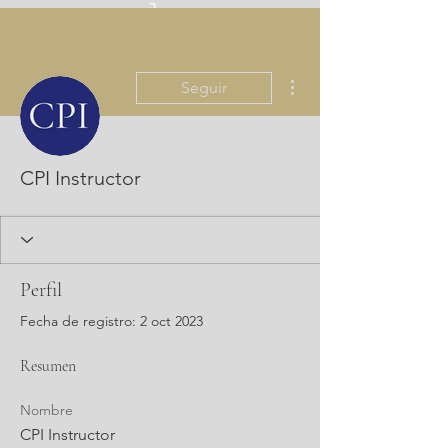
Iniciar sesión
Más acciones
Seguir
CPI Instructor
Perfil
Fecha de registro: 2 oct 2023
Resumen
Nombre
CPI Instructor