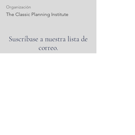
Organización
The Classic Planning Institute
Suscríbase a nuestra lista de
correo.
Suscribir
INSTITUTO DE
PLANIFICACIÓN CLÁSICA
© Instituto de Planificación Clásico
2022-2023
,
Washington, DC
El Classic Planning Institute es una
organización sin fines de lucro 501(c)(3). EIN:
86-3428097
. Classic Planning™ es una marca
registrada del Classic Planning Institute.